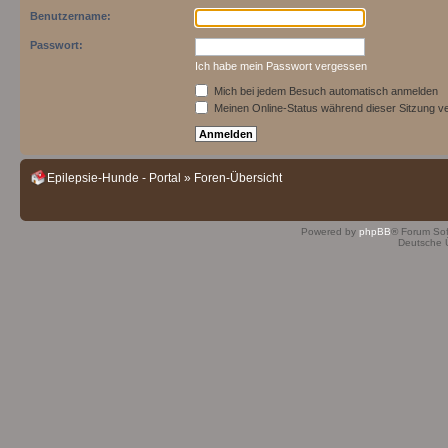
Benutzername:
Passwort:
Ich habe mein Passwort vergessen
Mich bei jedem Besuch automatisch anmelden
Meinen Online-Status während dieser Sitzung v
Epilepsie-Hunde - Portal
»
Foren-Übersicht
Powered by
phpBB
® Forum So
Deutsche 