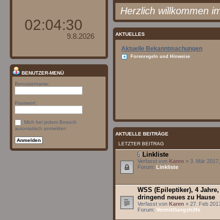
Herzlich willkommen i
AKTUELLES
Aktuelle Bekanntmachungen
Forenregeln und Hinweise
BENUTZER-MENÜ
Benutzername:
Passwort:
Mich bei jedem Besuch
automatisch anmelden
AKTUELLE BEITRÄGE
LETZTER BEITRAG
Linkliste
Verfasst von
Karen
» 3. Mär 2017,
Forum:
Linkliste
WSS (Epileptiker), 4 Jahre,
dringend neues zu Hause
Verfasst von
Karen
» 27. Feb 2017
Forum:
Vermittlungshilfe