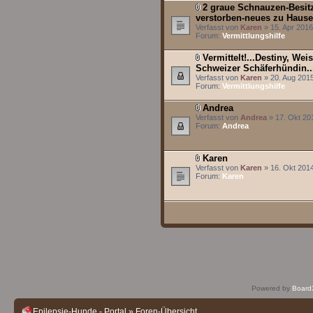
2 graue Schnauzen-Besit
verstorben-neues zu Hause
Verfasst von
Karen
» 15. Apr 2016
Forum:
Vermittlungshilfe
Vermittelt!...Destiny, Wei
Schweizer Schäferhündin..
Verfasst von
Karen
» 20. Aug 2015
Forum:
Vermittlungshilfe
Andrea
Verfasst von
Andrea
» 17. Okt 20
Forum:
Andrea
Karen
Verfasst von
Karen
» 16. Okt 2014
Forum:
Karen
Powered by
Board3
Epilepsie-Hunde - Portal
»
Foren-Übersicht